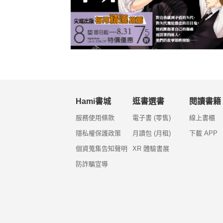
Hami書城
逛書選書
閱讀書籍
服務使用條款
電子書 (零售)
線上書櫃
隱私權保護政策
月讀包 (月租)
下載 APP
個資蒐集告知聲明
XR 體驗書展
防詐騙宣導