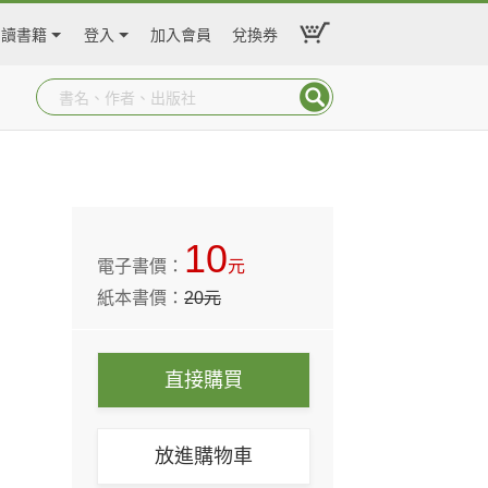
閱讀書籍
登入
加入會員
兌換券
10
電子書價：
元
紙本書價：
20
元
直接購買
放進購物車