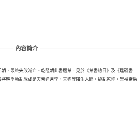
內容簡介
王朝，最終失敗滅亡。乾隆朝此書遭禁，見於《禁書總目》及《違礙書
書將明季動亂說成是天帝遣月孛、天狗等降生人間，擾亂乾坤，崇禎帝后