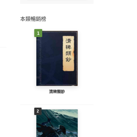
本類暢銷榜
1
清稗類鈔
2