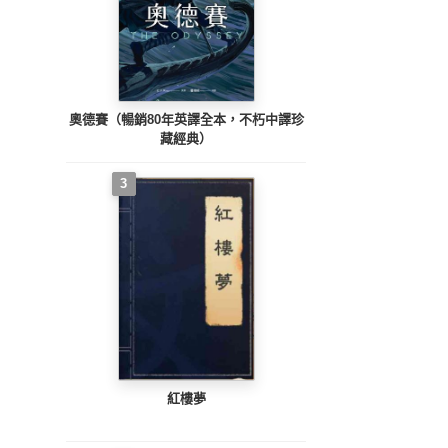
奧德賽（暢銷80年英譯全本，不朽中譯珍
藏經典）
3
紅樓夢