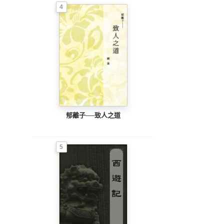
4
郁離子──致人之道
5