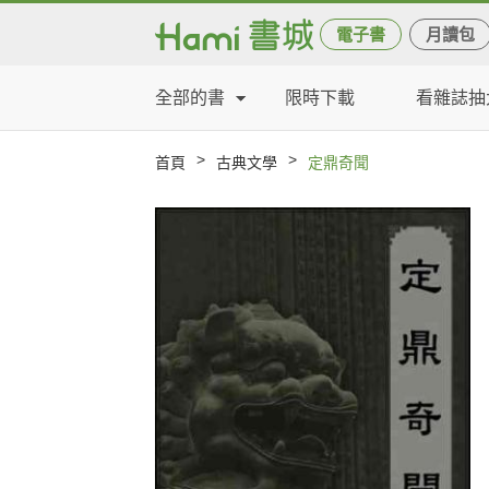
電子書
月讀包
全部的書
限時下載
看雜誌抽
>
>
首頁
古典文學
定鼎奇聞