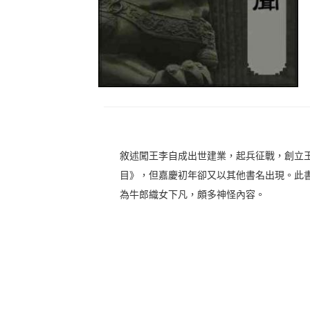
敘述闖王李自成出世建業，起兵征戰，創立
目》，但嘉慶初年卻又以其他書名出現。此
為牛郎織女下凡，頗多神怪內容。