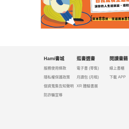
Hami書城
逛書選書
閱讀書籍
服務使用條款
電子書 (零售)
線上書櫃
隱私權保護政策
月讀包 (月租)
下載 APP
個資蒐集告知聲明
XR 體驗書展
防詐騙宣導