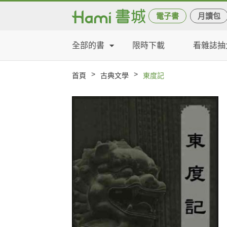
電子書
月讀包
全部的書
限時下載
看雜誌抽
>
>
首頁
古典文學
東度記