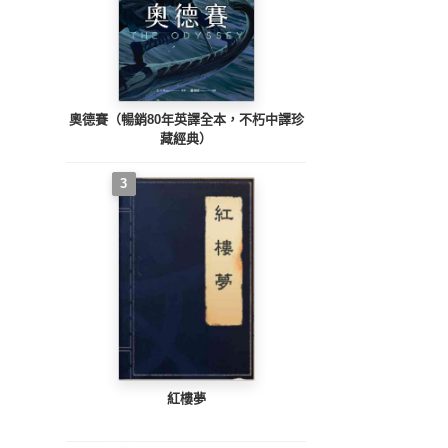
奧德賽（暢銷80年英譯全本，不朽中譯珍
藏經典）
3
紅樓夢