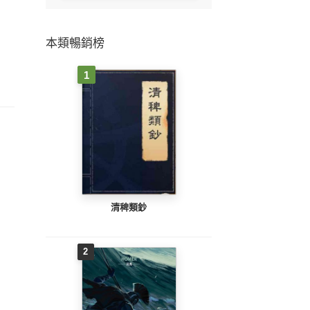
本類暢銷榜
1
清稗類鈔
2