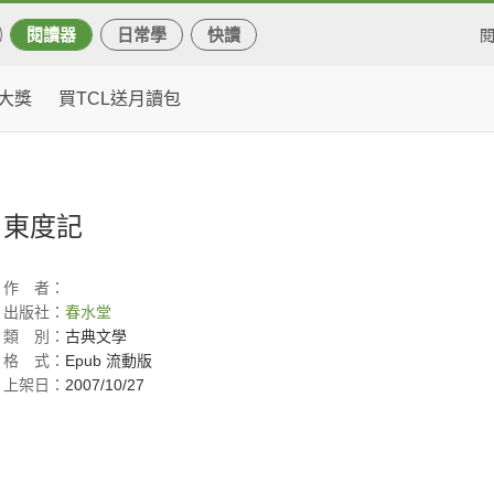
閱讀器
日常學
快讀
大獎
買TCL送月讀包
東度記
作
者：
出版社：
春水堂
類
別：
古典文學
格
式：
Epub 流動版
上架日：
2007/10/27