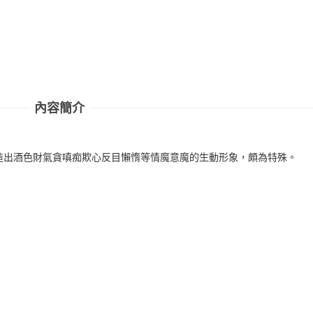
內容簡介
造出酒色財氣貪嗔痴欺心反目懶惰等情魔意魔的生動形象，頗為特殊。