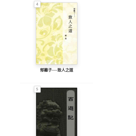
4
郁離子──致人之道
5