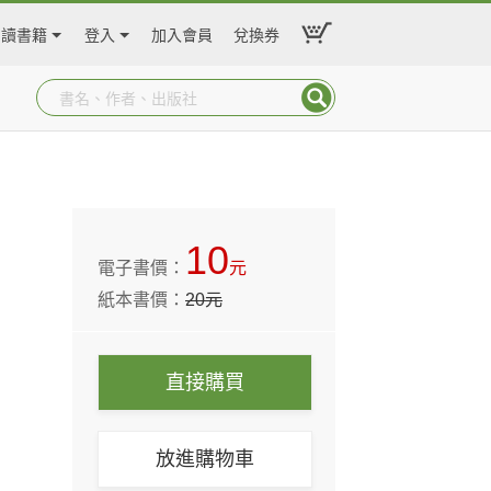
閱讀書籍
登入
加入會員
兌換券
10
電子書價：
元
紙本書價：
20
元
直接購買
放進購物車