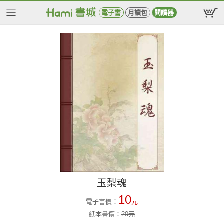
電子書
月讀包
閱讀器
玉梨魂
10
電子書價：
元
紙本書價：
20
元