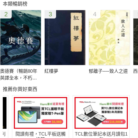
本類暢銷榜
2
3
4
奧德賽（暢銷80年
紅樓夢
郁離子──致人之道
西
英譯全本，不朽中
譯珍藏經典）
推薦你買好東西
哈利
閱讀有禮，TCL平板送觸
TCL數位筆記本送月讀包1