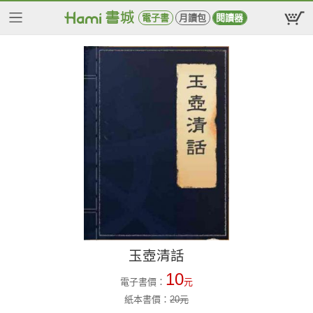
電子書
月讀包
閱讀器
玉壺清話
10
電子書價：
元
紙本書價：
20
元