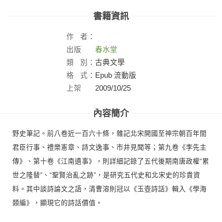
書籍資訊
作
者：
出版
春水堂
社：
類
別：
古典文學
格
式：
Epub 流動版
上架
2009/10/25
日：
內容簡介
野史筆記。前八卷近一百六十條，雜記北宋開國至神宗朝百年間
君臣行事、禮樂憲章、詩文逸事、市井見聞等；第九卷《李先主
傳》、第十卷《江南遺事》，則詳細記錄了五代後期南唐政權“累
世之隆替”、“聖賢治亂之跡”，是研究五代史和北宋史的珍貴資
料。其中談詩論文之語，清曹溶則冠以《玉壺詩話》輯入《學海
類編》，顯現它的詩話價值。