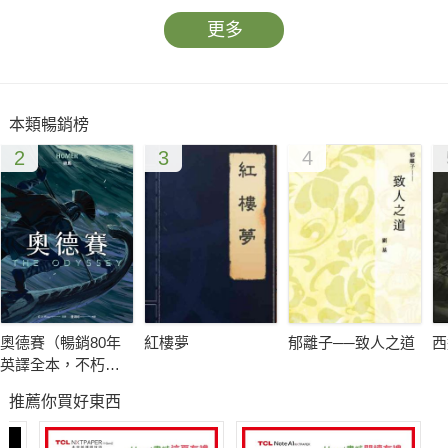
更多
本類暢銷榜
2
3
4
奧德賽（暢銷80年
紅樓夢
郁離子──致人之道
西
英譯全本，不朽中
譯珍藏經典）
推薦你買好東西