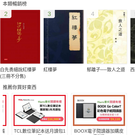
本類暢銷榜
2
3
4
白先勇細說紅樓夢
紅樓夢
郁離子──致人之道
西
(三冊不分售)
推薦你買好東西
送觸
TCL數位筆記本送月讀包1
BOOX電子閱讀器加購皮