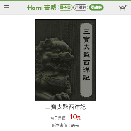
電子書
月讀包
閱讀器
三寶太監西洋記
10
電子書價：
元
紙本書價：
20
元