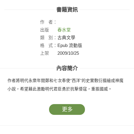
書籍資訊
作
者：
出版
春水堂
社：
類
別：
古典文學
格
式：
Epub 流動版
上架
2009/10/25
日：
內容簡介
作者將明代永樂年間鄭和七次奉使“西洋”的史實敷衍描繪成神魔
小說，希望藉此激勵明代君臣勇於抗擊倭寇，重振國威。
更多