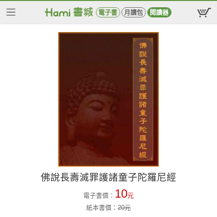
電子書
月讀包
閱讀器
佛說長壽滅罪護諸童子陀羅尼經
10
電子書價：
元
紙本書價：
20
元