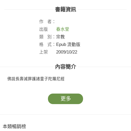
書籍資訊
作
者：
出版
春水堂
社：
類
別：
宗教
格
式：
Epub 流動版
上架
2009/10/22
日：
內容簡介
佛說長壽滅罪護諸童子陀羅尼經
更多
本類暢銷榜