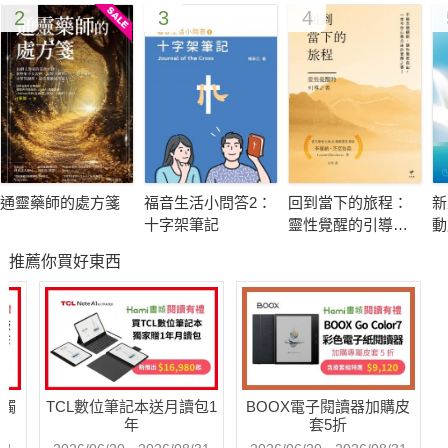
2
3
4
通靈藥師的處方箋
福音生活小問答2：
回到當下的旅程：
新
十字架筆記
靈性覺醒的引導之
動
書
推薦你買好東西
送觸
TCL數位筆記本送月讀包1
BOOX電子閱讀器加購皮
年
套5折