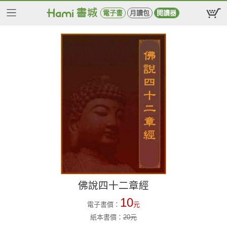
電子書
月讀包
閱讀器
佛說四十二章經
10
電子書價：
元
紙本書價：
20
元