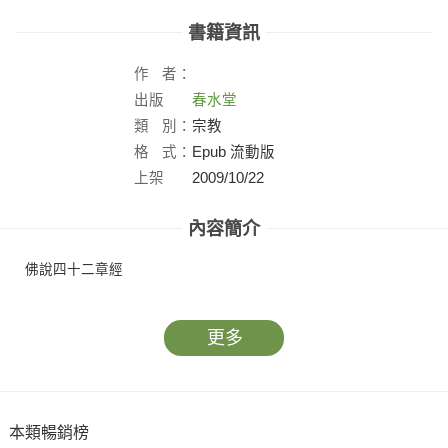
書籍資訊
作
者：
出版
春水堂
社：
類
別：
宗教
格
式：
Epub 流動版
上架
2009/10/22
日：
內容簡介
佛說四十二章經
更多
本類暢銷榜