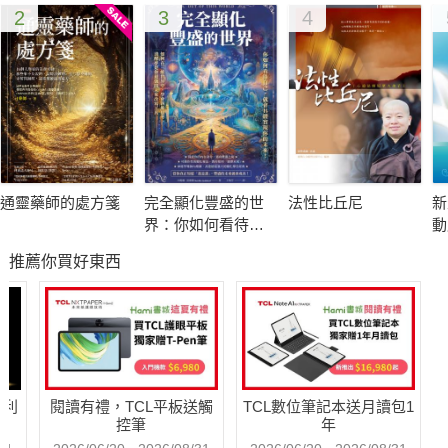
2
3
4
通靈藥師的處方箋
完全顯化豐盛的世
法性比丘尼
新
界：你如何看待自
動
己，就會具體實現
推薦你買好東西
你的未來！
哈利
閱讀有禮，TCL平板送觸
TCL數位筆記本送月讀包1
控筆
年