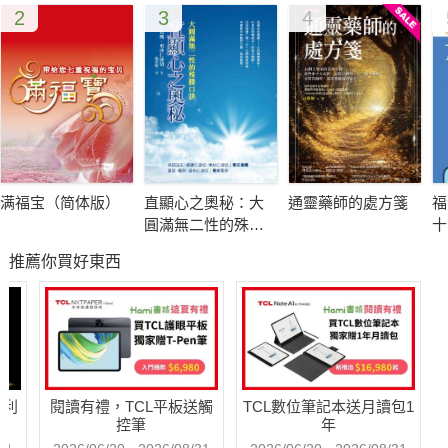
2
3
4
满福宝（简体版）
直顯心之奧秘：大
通靈藥師的處方箋
福
圓滿無二性的殊勝
十
口訣
推薦你買好東西
哈利
閱讀有禮，TCL平板送觸
TCL數位筆記本送月讀包1
控筆
年