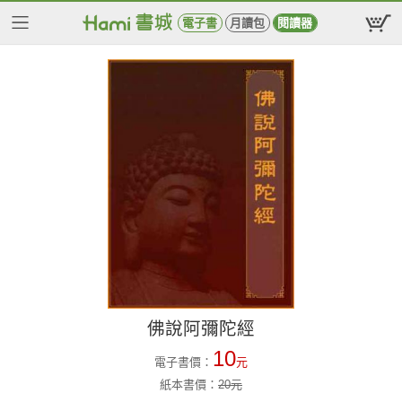
電子書
月讀包
閱讀器
佛說阿彌陀經
10
電子書價：
元
紙本書價：
20
元