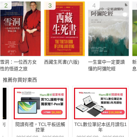
2
3
4
雪洞：一位西方女
西藏生死書(六版)
一生當中一定要讀
新
性的悟道之旅
懂的阿彌陀經
息
推薦你買好東西
哈利
閱讀有禮，TCL平板送觸
TCL數位筆記本送月讀包1
控筆
年