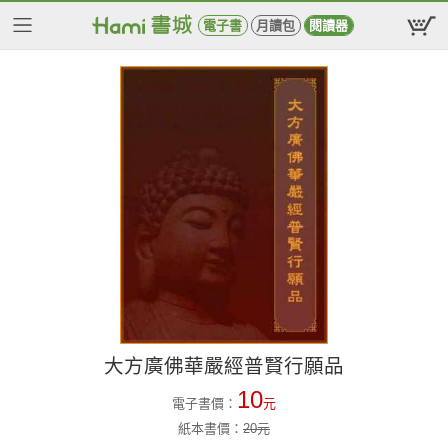
電子書
月讀包
閱讀器
大方廣佛華嚴經普賢行願品
10
電子書價：
元
紙本書價：
20
元