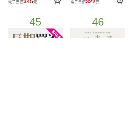
345
322
電子書價
元
電子書價
元
技巧！
45
46
長期買進：財金教授
一本書讀懂利率：利
周冠男的42堂自制力
率就是錢的時間價
投資課(epub)
值！40個關鍵概念，
297
88
266
促銷價
元
／
折
電子書價
元
解析利率為什麼有高