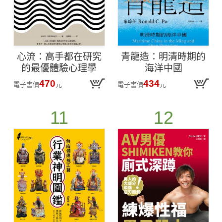
心流：高手都在研究
青龍造：明清時期的
的最優體驗心理學
海洋中國
（繁體中文唯一全譯
470
434
電子書價
元
電子書價
元
本，三版）
11
12