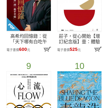
高希均回憶錄：從
莊子，從心開始【增
「天下哪有白吃午
訂紀念版】壹：體驗
餐」到「和平幸福」
古典，安適心身
600
525
電子書價
元
電子書價
元
【電子書獨家收錄訪
談音檔】(PDF)
9
10