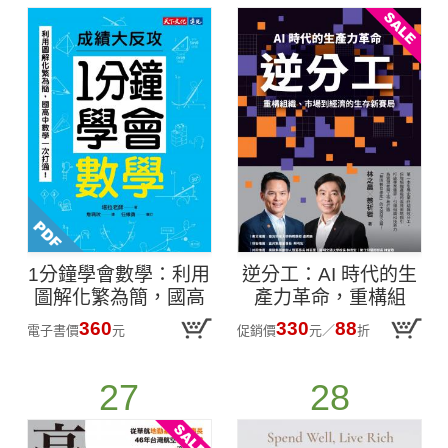
1分鐘學會數學：利用
逆分工：AI 時代的生
圖解化繁為簡，國高
產力革命，重構組
中數學一次打通！成
織、市場到經濟的生
360
330
88
電子書價
元
促銷價
元
／
折
績大反攻(PDF)
存新賽局
27
28