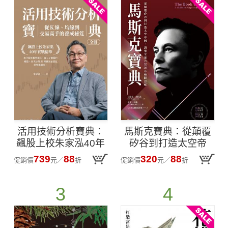
活用技術分析寶典：
馬斯克寶典：從顛覆
飆股上校朱家泓40年
矽谷到打造太空帝
實戰精華 從K線、均
國，讀懂全球首富20
739
88
320
88
促銷價
元
／
折
促銷價
元
／
折
線到交易高手的養成
年極限思維
祕笈
3
4