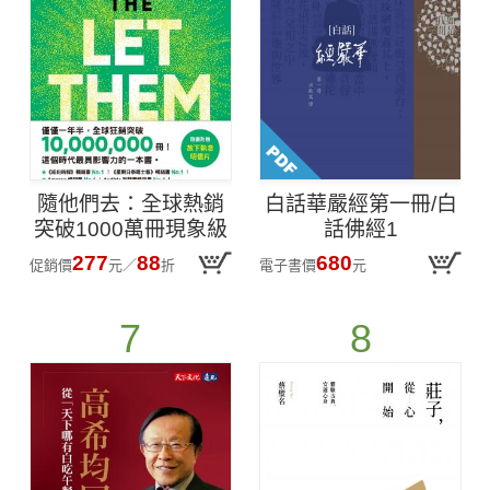
隨他們去：全球熱銷
白話華嚴經第一冊/白
突破1000萬冊現象級
話佛經1
巨作！改變千萬人命
277
88
680
促銷價
元
／
折
電子書價
元
運的心理技巧【附放
下執念明信片圖】
7
8