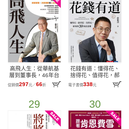
高飛人生：從華航基
花錢有道：懂得花、
層到董事長，46年台
捨得花、值得花，郝
灣航空實戰經驗，淬
哥的39個富思維【電
297
66
338
促銷價
元
／
折
電子書價
元
鍊出的經營智慧、決
子書獨家收錄導讀音
策視野與人生格局
檔】(epub)
29
30