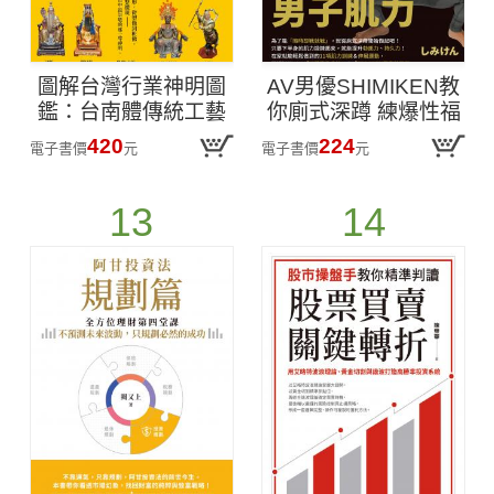
圖解台灣行業神明圖
AV男優SHIMIKEN教
鑑：台南體傳統工藝
你廁式深蹲 練爆性福
男子肌力
420
224
電子書價
元
電子書價
元
13
14