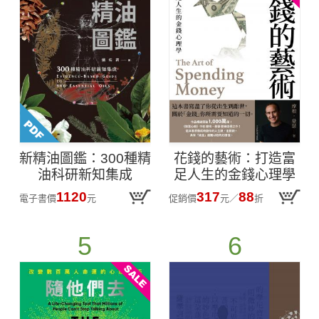
新精油圖鑑：300種精
花錢的藝術：打造富
油科研新知集成
足人生的金錢心理學
【附贈財富自由．實
1120
317
88
電子書價
元
促銷價
元
／
折
踐隨測卡圖】
5
6