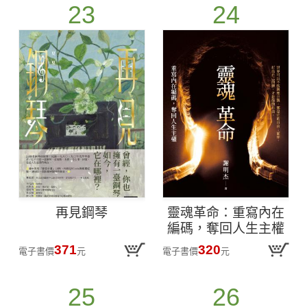
23
24
再見鋼琴
靈魂革命：重寫內在
編碼，奪回人生主權
371
320
電子書價
元
電子書價
元
25
26