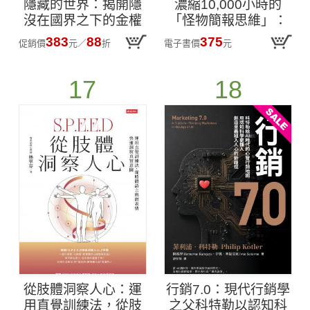
隱藏的世界：揭開隱
濃縮10,000小時的
沒在國界之下的金權
「怪物簡報思維」：
版圖
用最簡單的邏輯，講
383
88
375
促銷價
元
／
折
電子書價
元
最打動人心的提案──
日本廣告鬼才讓聽眾
17
18
為你鼓掌的簡報魔法
從肢體洞察人心：運
行銷7.0：現代行銷學
用直覺訓練法，從肢
之父科特勒以認知科