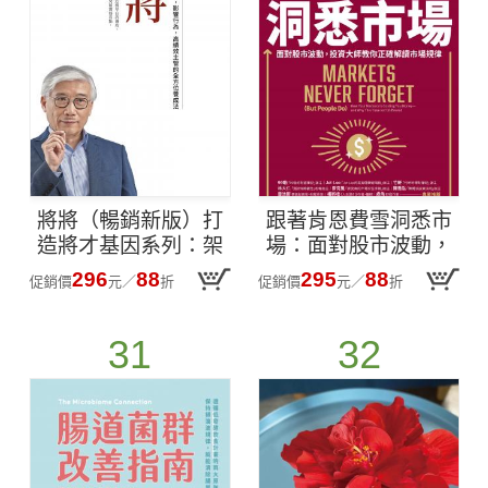
將將（暢銷新版）打
跟著肯恩費雪洞悉市
造將才基因系列：架
場：面對股市波動，
構組織，建立流程，
投資大師教你正確解
296
88
295
88
促銷價
元
／
折
促銷價
元
／
折
影響行為，高績效主
讀市場規律
管的全方位養成法
31
32