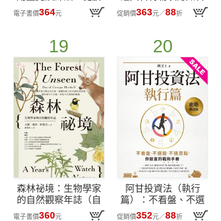
體語言與微表情快速
學與三大心智入口，
364
363
88
電子書價
元
促銷價
元
／
折
洞察真實意圖
為AI增強型人類量身
定製的行銷新法則
19
20
森林祕境：生物學家
阿甘投資法（執行
的自然觀察年誌（自
篇）：不看盤、不選
然寫作經典，長銷慶
股、不挑買點，你致
360
352
88
電子書價
元
促銷價
元
／
折