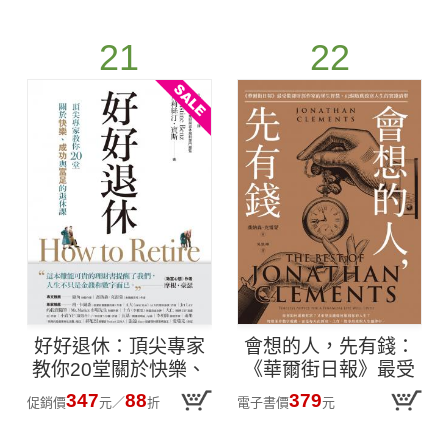
功版）
富的戰術手冊
21
22
好好退休：頂尖專家
會想的人，先有錢：
教你20堂關於快樂、
《華爾街日報》最受
成功與富足的退休課
歡迎財經作家的畢生
347
88
379
促銷價
元
／
折
電子書價
元
智慧，62個啟動致富
人生的實踐清單