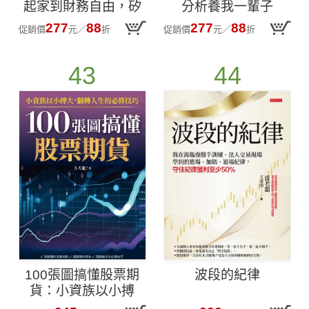
起家到財務自由，矽
分析養我一輩子
谷傳奇創投家的投資
277
88
277
88
促銷價
元
／
折
促銷價
元
／
折
哲學與人生智慧
43
44
100張圖搞懂股票期
波段的紀律
貨：小資族以小搏
大！翻轉人生的必修