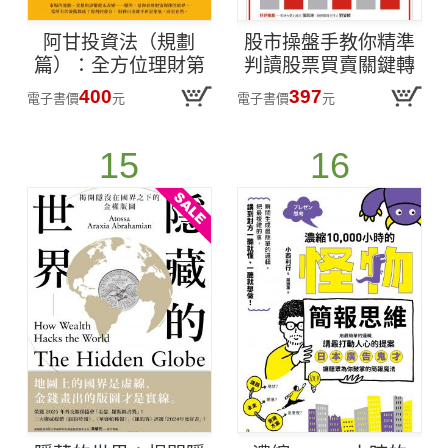
阿甘投資法（規劃
股市操盤手教你精準
篇）：全方位理財第
判讀股票買賣關鍵轉
四堂課，不預測未來
折：用艾略特波浪理
400
397
電子書價
元
電子書價
元
波動，只規劃必然的
論、黃金切割與諧波
成功
打造高勝率投資系統
15
16