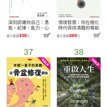
深刻認識你自己：勇
情境智慧：你在極化
氣、紀律、能力、心
時代保持清醒的導航
態，童至祥的人生導
【電子書獨家收錄瓦
338
360
電子書價
元
電子書價
元
航儀(epub)
基導讀音檔】(epub)
37
38