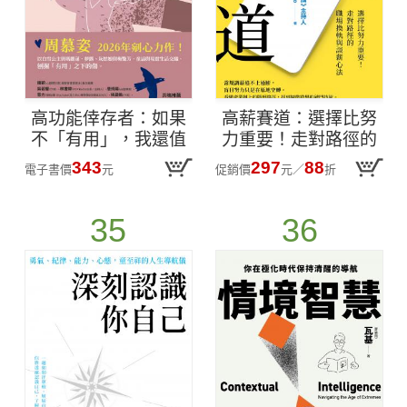
高功能倖存者：如果
高薪賽道：選擇比努
不「有用」，我還值
力重要！走對路徑的
得被愛嗎？
職場換軌與談薪心法
343
297
88
電子書價
元
促銷價
元
／
折
(epub)
35
36