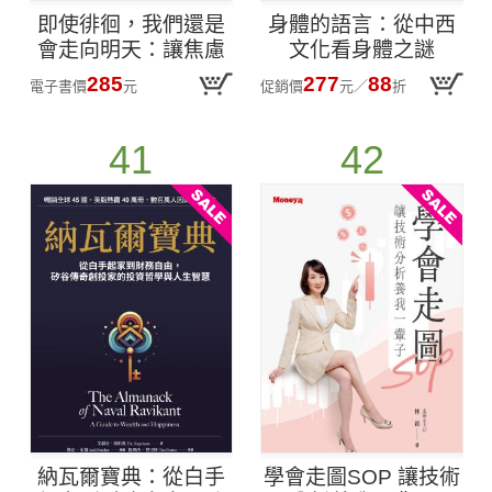
即使徘徊，我們還是
身體的語言：從中西
會走向明天：讓焦慮
文化看身體之謎
成為導航，從容且直
285
277
88
電子書價
元
促銷價
元
／
折
率地活在當下
41
42
納瓦爾寶典：從白手
學會走圖SOP 讓技術