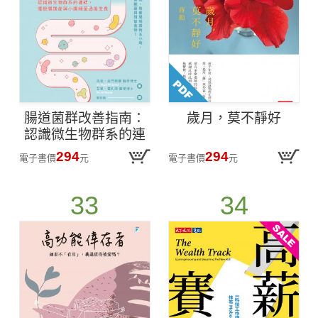
腸道菌群改善指南：
歲月，莫不靜好
認識微生物群系的連
結，擺脫腸躁症與小
294
294
電子書價
元
電子書價
元
腸細菌過度生長
33
34