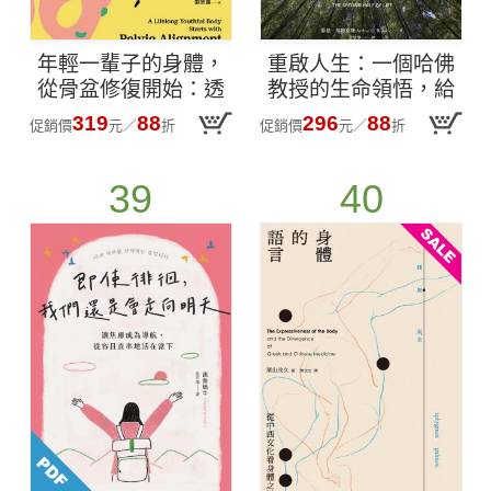
年輕一輩子的身體，
重啟人生：一個哈佛
從骨盆修復開始：透
教授的生命領悟，給
過「呼吸法×伸展×運
你把餘生過好的簡單
319
88
296
88
促銷價
元
／
折
促銷價
元
／
折
動」，遠離小腹凸
建議
出、肩頸僵硬、慢性
39
40
疼痛