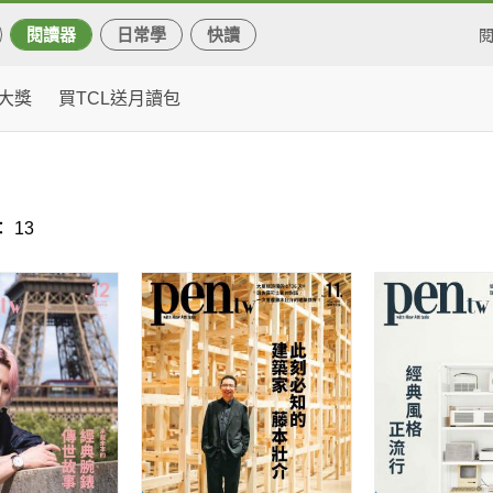
閱讀器
日常學
快讀
大獎
買TCL送月讀包
 13