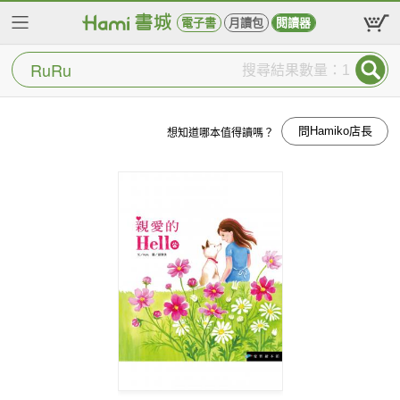
電子書
月讀包
閱讀器
搜尋結果數量：1
問Hamiko店長
想知道哪本值得讀嗎？