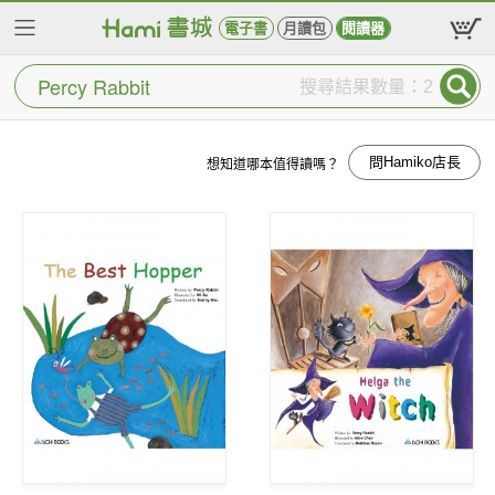
電子書
月讀包
閱讀器
搜尋結果數量：2
問Hamiko店長
想知道哪本值得讀嗎？