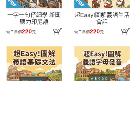
一字一句仔細學 新聞
超Easy!圖解義語生活
聽力印尼語
會話
220
220
電子書價
元
電子書價
元
超Easy!圖解義語基礎
超Easy!圖解義語字母
文法
發音