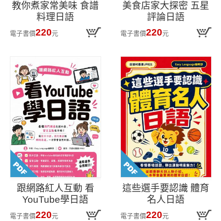
教你煮家常美味 食譜
美食店家大探密 五星
料理日語
評論日語
220
220
電子書價
元
電子書價
元
跟網路紅人互動 看
這些選手要認識 體育
YouTube學日語
名人日語
220
220
電子書價
元
電子書價
元