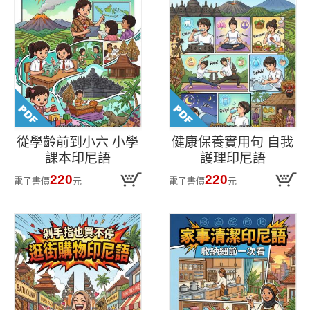
從學齡前到小六 小學
健康保養實用句 自我
課本印尼語
護理印尼語
220
220
電子書價
元
電子書價
元