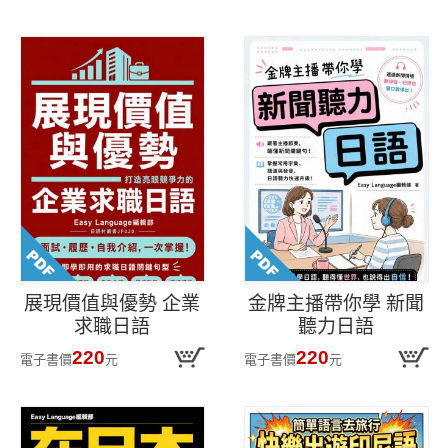
展現價值與優勢 企業
金牌主播帶你學 新聞
求職日語
聽力日語
220
220
電子書價
元
電子書價
元