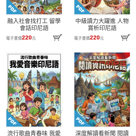
融入社會找打工 留學
中級讀力大躍進 人物
會話印尼語
賞析印尼語
220
220
電子書價
元
電子書價
元
流行歌曲青春味 我愛
深度解讀看新聞 閱讀