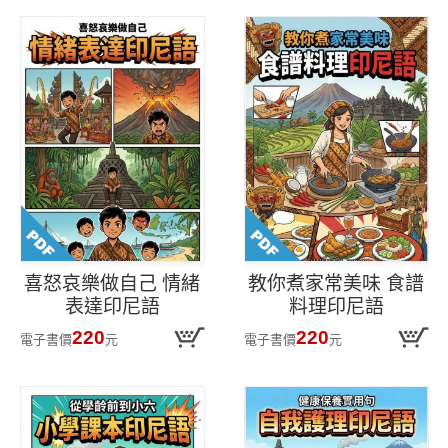
喜怒哀樂做自己 情緒
教你煮家常美味 食譜
表達印尼語
料理印尼語
220
220
電子書價
元
電子書價
元