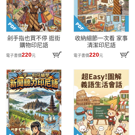
剁手指也買不停 逛街
收納細節一次看 家事
購物印尼語
清潔印尼語
220
220
電子書價
元
電子書價
元