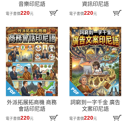
音樂印尼語
資訊印尼語
220
220
電子書價
元
電子書價
元
外派拓展拓商機 商務
詞窮到一字千金 廣告
會話印尼語
文案印尼語
220
220
電子書價
元
電子書價
元