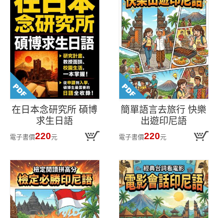
在日本念研究所 碩博
簡單語言去旅行 快樂
求生日語
出遊印尼語
220
220
電子書價
元
電子書價
元