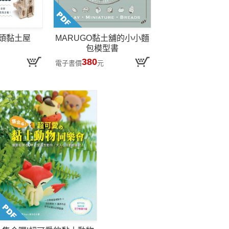
頭黏土屋
MARUGO黏土舖的小小麵
包模型書
380
電子書價
元