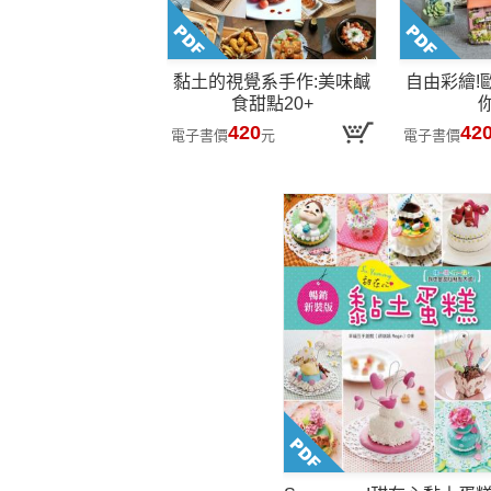
黏土的視覺系手作:美味鹹
自由彩繪!
食甜點20+
420
42
電子書價
元
電子書價