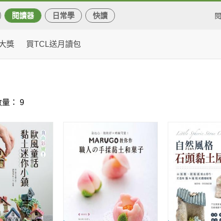
閱讀器
日常學
快讀
大獎
買TCL送月讀包
量： 9