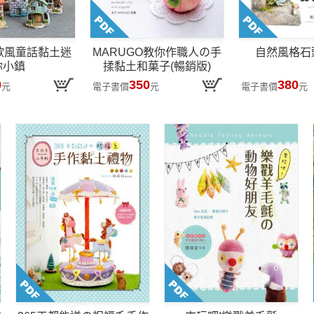
歐風童話黏土迷
MARUGO教你作職人の手
自然風格石
你小鎮
揉黏土和菓子(暢銷版)
0
350
380
元
電子書價
元
電子書價
元