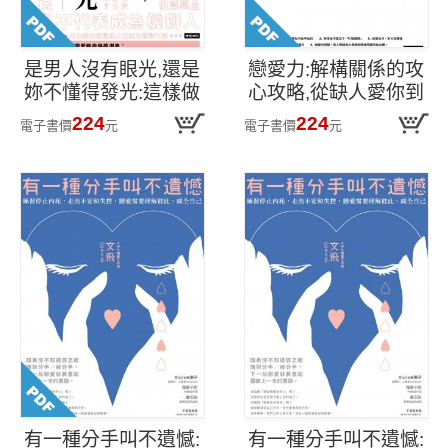
是男人沒有眼光,還是
戀愛力:解構關係的攻
妳不懂得發光:這樣做
心攻略,從缺人愛你到
球男人才接得到
自由擇愛的Level UP!
224
224
電子書價
元
電子書價
元
有一種分手叫不遺憾:
有一種分手叫不遺憾: