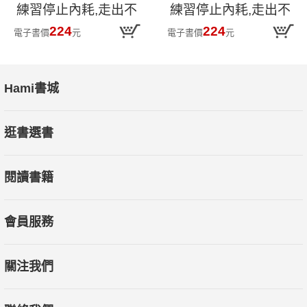
練習停止內耗,走出不
練習停止內耗,走出不
安和失控,戀愛需要理
安和失控,戀愛需要理
224
224
電子書價
元
電子書價
元
解彼此、成全自己
解彼此、成全自己
Hami書城
逛書選書
閱讀書籍
會員服務
關注我們