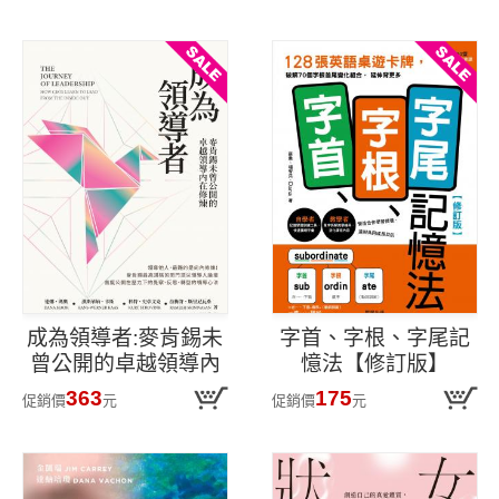
功之路
成為領導者:麥肯錫未
字首、字根、字尾記
曾公開的卓越領導內
憶法【修訂版】
在修煉
363
175
促銷價
元
促銷價
元