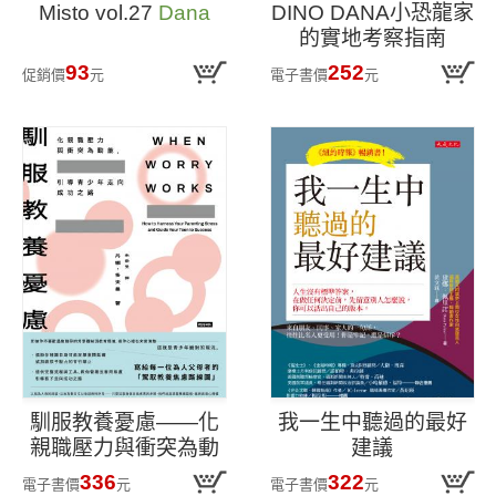
Misto vol.27
Dana
DINO DANA小恐龍家
的實地考察指南
93
252
促銷價
元
電子書價
元
馴服教養憂慮——化
我一生中聽過的最好
親職壓力與衝突為動
建議
能,引導青少年走向成
336
322
電子書價
元
電子書價
元