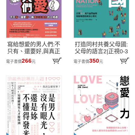
寫給想愛的男人們:不
打造同村共養父母國:
只有、還要好,與真正
父母的語言2|正視0-3
在意你的人相遇
歲大腦發展期,幫助每
266
350
電子書價
元
電子書價
元
個爸媽安心育兒