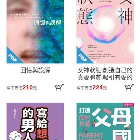
回憶與誤解
女神狀態:創造自己的
真愛體質,吸引有愛的
關係
210
224
電子書價
元
電子書價
元