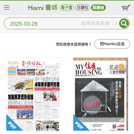
電子書
月讀包
閱讀器
搜尋結果數量：2
問Hamiko店長
想知道哪本值得讀嗎？