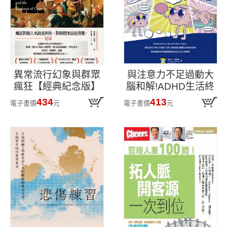
異常流行幻象與群眾
與注意力不足過動大
瘋狂【經典紀念版】
腦和解!ADHD生活終
極指南
434
413
電子書價
元
電子書價
元