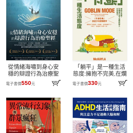
從情緒海嘯到身心安
「躺平」是一種生活
穩的辯證行為治療聖
態度:擁抱不完美,在爛
經:臨床見證25年,幫助
泥中留下空間給別
550
330
電子書價
元
電子書價
元
數十萬人重新生活,走
人......以及自己
出自傷困境的實用
DBT自助助人手冊