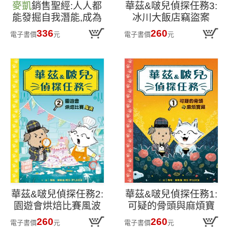
麥凱
銷售聖經:人人都
華茲&啵兒偵探任務3:
能發掘自我潛能,成為
冰川大飯店竊盜案
銷售精英
336
260
電子書價
元
電子書價
元
華茲&啵兒偵探任務2:
華茲&啵兒偵探任務1:
園遊會烘焙比賽風波
可疑的骨頭與麻煩寶
藏
260
260
電子書價
元
電子書價
元