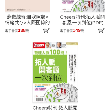
悲傷練習:自我照顧×
Cheers特刊:拓人脈開
情緒共存×人際關係的
客源,一次到位(PDF)
溫柔支持,在孤單中找
338
149
電子書價
元
電子書價
元
回愛與希望
Cheers特刊:拓人脈開