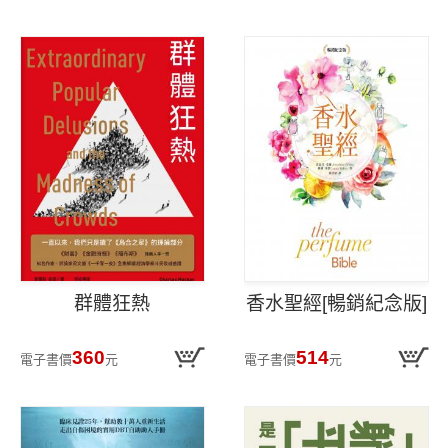
群體狂熱
香水聖經[暢銷紀念版]
360
514
電子書價
元
電子書價
元