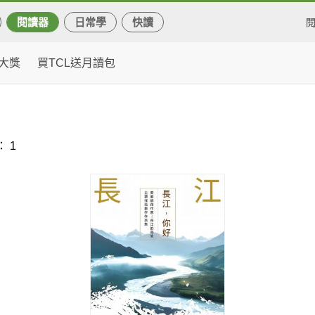
閱讀器
日常學
快讀
大獎
買TCL送月讀包
 1