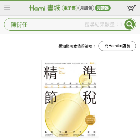
電子書
月讀包
閱讀器
搜尋結果數量：1
問Hamiko店長
想知道哪本值得讀嗎？