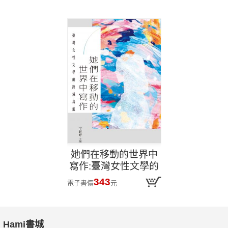
大放光芒,瓦解希特勒
格勒!
的稱霸之夢
她們在移動的世界中
寫作:臺灣女性文學的
跨域島航
343
電子書價
元
Hami書城