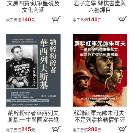
文房四寶:紙筆墨硯及
君子之學:琴棋書畫與
文化內涵
六藝課目
140
140
電子書價
元
電子書價
元
納粹粉碎者華西列夫
蘇聯紅軍元帥朱可夫:
斯基:一生與國家共進
不是列寧格勒懼怕死
退,一戰嶄露頭角,二戰
亡,而是死亡懼怕列寧
245
280
電子書價
元
電子書價
元