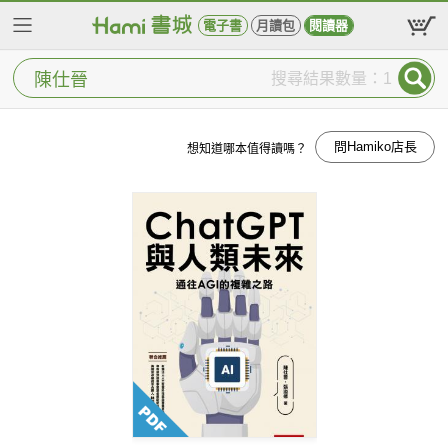
電子書
月讀包
閱讀器
搜尋結果數量：1
問Hamiko店長
想知道哪本值得讀嗎？