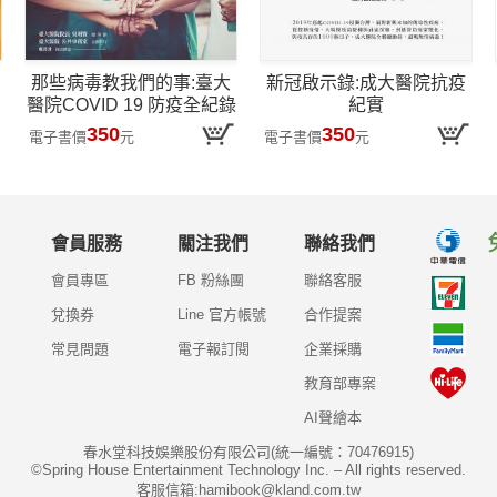
那些病毒教我們的事:臺大
新冠啟示錄:成大醫院抗疫
醫院COVID 19 防疫全紀錄
紀實
350
350
電子書價
元
電子書價
元
會員服務
關注我們
聯絡我們
會員專區
FB 粉絲團
聯絡客服
兌換券
Line 官方帳號
合作提案
常見問題
電子報訂閱
企業採購
教育部專案
AI聲繪本
春水堂科技娛樂股份有限公司(統一編號：70476915)
©Spring House Entertainment Technology Inc. – All rights reserved.
客服信箱:hamibook@kland.com.tw