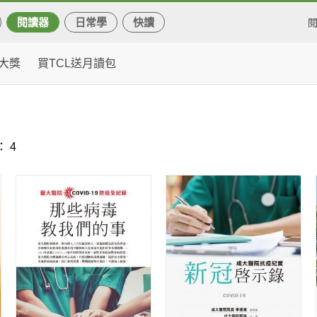
閱讀器
日常學
快讀
大獎
買TCL送月讀包
 4