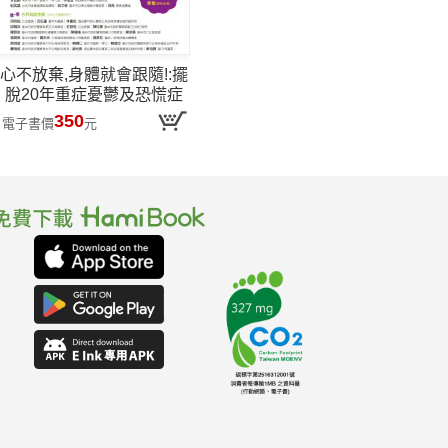
心不放棄,身體就會跟隨!:擺
脫20年重症憂鬱及恐慌症
的健身與蔬食之路
350
電子書價
元