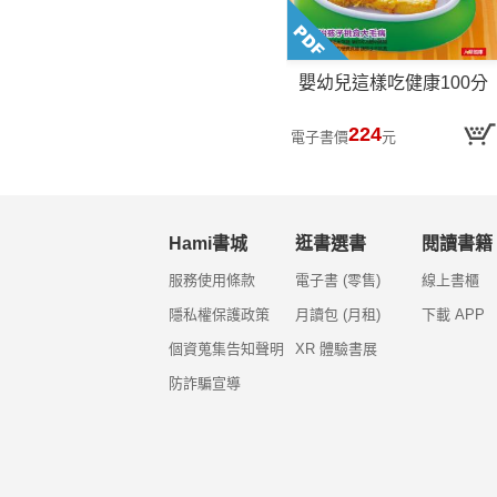
嬰幼兒這樣吃健康100分
224
電子書價
元
Hami書城
逛書選書
閱讀書籍
服務使用條款
電子書 (零售)
線上書櫃
隱私權保護政策
月讀包 (月租)
下載 APP
個資蒐集告知聲明
XR 體驗書展
防詐騙宣導