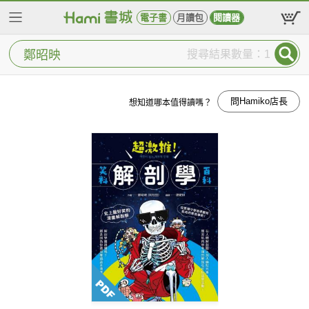
電子書
月讀包
閱讀器
搜尋結果數量：1
問Hamiko店長
想知道哪本值得讀嗎？