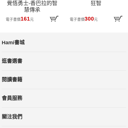
覺悟勇士-香巴拉的智
狂智
慧傳承
161
300
電子書價
元
電子書價
元
Hami書城
逛書選書
閱讀書籍
會員服務
關注我們