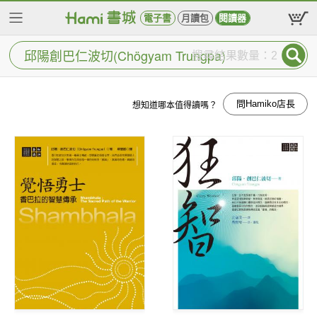
電子書
月讀包
閱讀器
搜尋結果數量：2
問Hamiko店長
想知道哪本值得讀嗎？