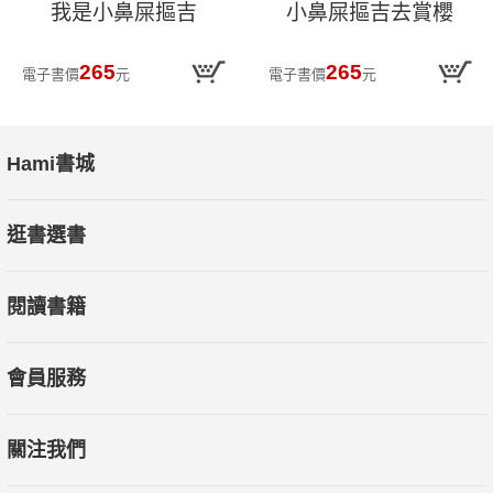
我是小鼻屎摳吉
小鼻屎摳吉去賞櫻
265
265
電子書價
元
電子書價
元
Hami書城
逛書選書
閱讀書籍
會員服務
關注我們