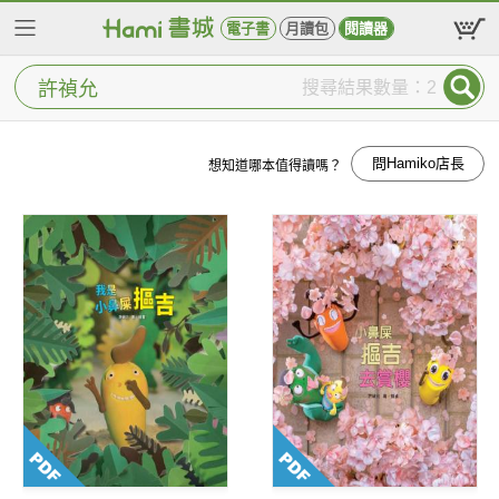
電子書
月讀包
閱讀器
搜尋結果數量：2
問Hamiko店長
想知道哪本值得讀嗎？