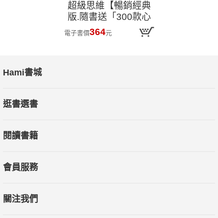
超級思維【暢銷經典
版.隨書送「300款心
智模式大全隨行本】:
364
電子書價
元
跨界、跨域、跨能,突
破思考盲點,提升解決
能力的心智模式大全
Hami書城
逛書選書
閱讀書籍
會員服務
關注我們