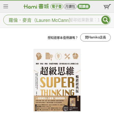
電子書
月讀包
閱讀器
搜尋結果數量：1
問Hamiko店長
想知道哪本值得讀嗎？