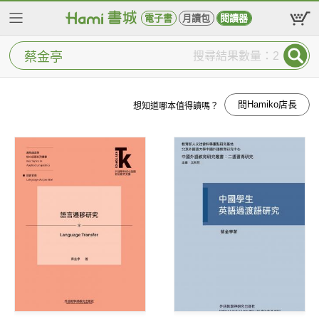
電子書
月讀包
閱讀器
搜尋結果數量：2
問Hamiko店長
想知道哪本值得讀嗎？