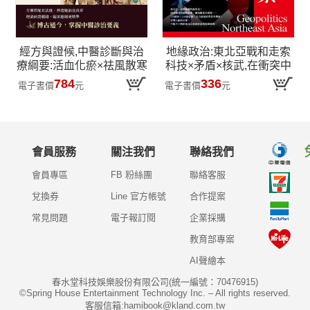
經方與證候,中醫診斷與治
地緣政治:東北亞戰和走索
療綱要:活血化瘀×祛風散寒
科技×矛盾×核武,在衝突中
×益氣養血......融合經典醫
主導走勢,離戰爭距離最近
784
336
電子書價
元
電子書價
元
理與臨床實證,多元解析病
因、病機、診斷與治療
會員服務
關注我們
聯絡我們
會員專區
FB 粉絲團
聯絡客服
兌換券
Line 官方帳號
合作提案
常見問題
電子報訂閱
企業採購
教育部專案
AI聲繪本
春水堂科技娛樂股份有限公司(統一編號：70476915)
©Spring House Entertainment Technology Inc. – All rights reserved.
客服信箱:hamibook@kland.com.tw