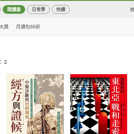
閱讀器
日常學
快讀
大獎
月讀包66折
 2