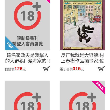
這名家政夫是襲擊人
反正我就是大野狼:村
的大野狼!~漫畫家的H
上春樹作品插畫家.佐
初體驗~(全)
佐木牧,出版50年經典
126
315
促銷價
元
電子書價
元
繪本!