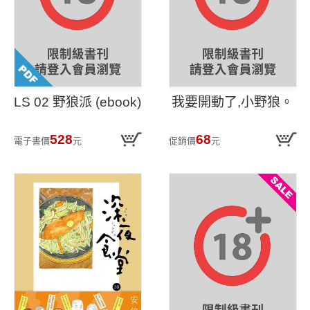
LS 02 野狼派 (ebook)
我要開動了,小野狼。
528
68
電子書價
元
促銷價
元