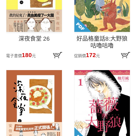
深夜食堂 26
好品格童話8:大野狼
咕嚕咕嚕
180
172
電子書價
元
促銷價
元