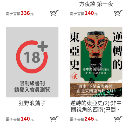
方夜談 第一夜
336
140
電子書價
元
電子書價
元
狂野浪蕩子
逆轉的東亞史(2):非中
國視角的西南(巴蜀、
滇與夜郎篇)
140
245
電子書價
元
電子書價
元