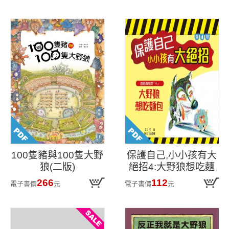
100隻豬與100隻大野
保護自己,小小孩有大
狼(二版)
絕招4:大野狼想吃麵
包
266
112
電子書價
元
電子書價
元