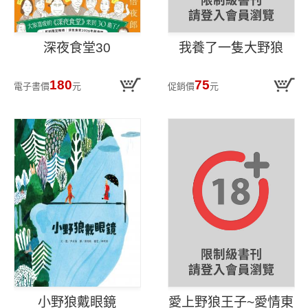
深夜食堂30
我養了一隻大野狼
180
75
電子書價
元
促銷價
元
小野狼戴眼鏡
愛上野狼王子~愛情東