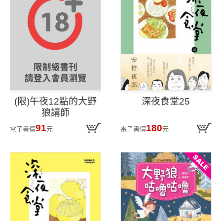
(限)午夜12點的大野
深夜食堂25
狼講師
91
180
電子書價
元
電子書價
元