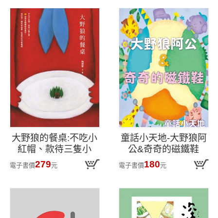
大野狼的餐桌:不吃小
童話小天地-大野狼阿
紅帽、款待三隻小
公&奇奇的磁鐵鞋
豬......31道美食翻轉經
279
180
電子書價
元
電子書價
元
典童話,做料理、聽思
辨故事,餐桌的公民素
養課