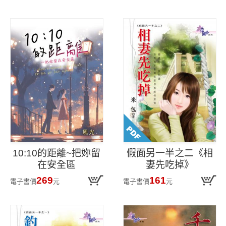
10:10的距離~把妳留
假面另一半之二《相
在安全區
妻先吃掉》
269
161
電子書價
元
電子書價
元