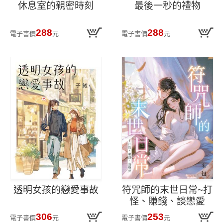
休息室的親密時刻
最後一秒的禮物
288
288
電子書價
元
電子書價
元
透明女孩的戀愛事故
符咒師的末世日常~打
怪、賺錢、談戀愛
306
253
電子書價
元
電子書價
元