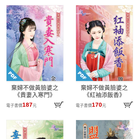
棄婦不做黃臉婆之
棄婦不做黃臉婆之
《貴妻入寒門》
《紅袖添飯香》
187
170
電子書價
元
電子書價
元