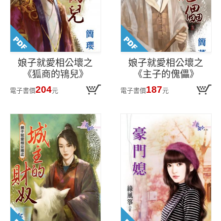
娘子就愛相公壞之
娘子就愛相公壞之
《狐商的鴇兒》
《主子的傀儡》
204
187
電子書價
元
電子書價
元