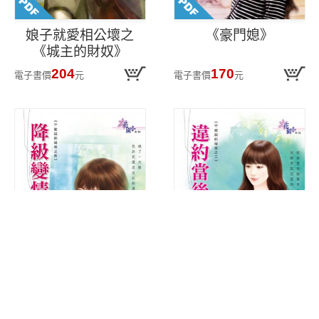
娘子就愛相公壞之
《豪門媳》
《城主的財奴》
204
170
電子書價
元
電子書價
元
不能說的祕密之四
不能說的祕密之三
《降級變情夫》
《違約當後母》