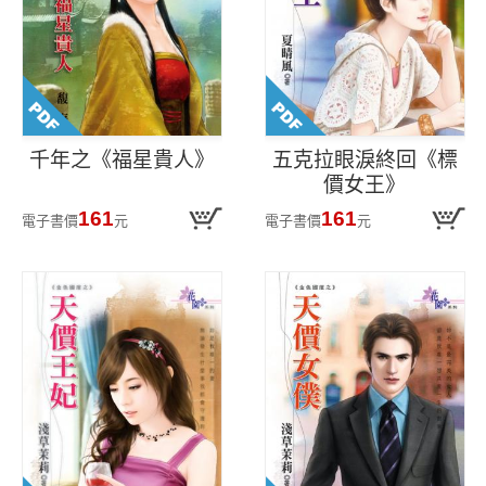
千年之《福星貴人》
五克拉眼淚終回《標
價女王》
161
161
電子書價
元
電子書價
元