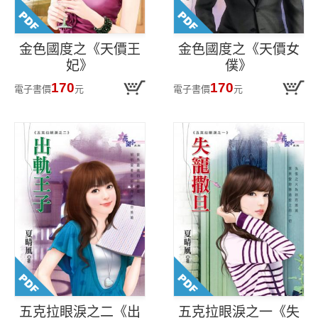
金色國度之《天價王
金色國度之《天價女
妃》
僕》
170
170
電子書價
元
電子書價
元
五克拉眼淚之二《出
五克拉眼淚之一《失