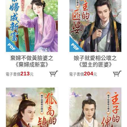
棄婦不做黃臉婆之
娘子就愛相公壞之
《棄婦成新富》
《盟主的匪婆》
213
204
電子書價
元
電子書價
元