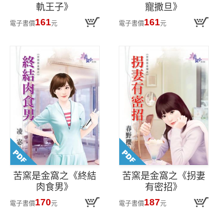
軌王子》
寵撒旦》
161
161
電子書價
元
電子書價
元
苦窯是金窩之《終結
苦窯是金窩之《拐妻
肉食男》
有密招》
170
187
電子書價
元
電子書價
元