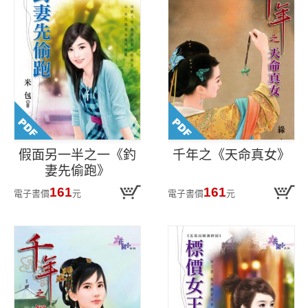
假面另一半之一《釣
千年之《天命真女》
妻先偷跑》
161
161
電子書價
元
電子書價
元