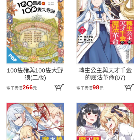
100隻豬與100隻大野
轉生公主與天才千金
狼(二版)
的魔法革命(07)
266
98
電子書價
元
電子書價
元