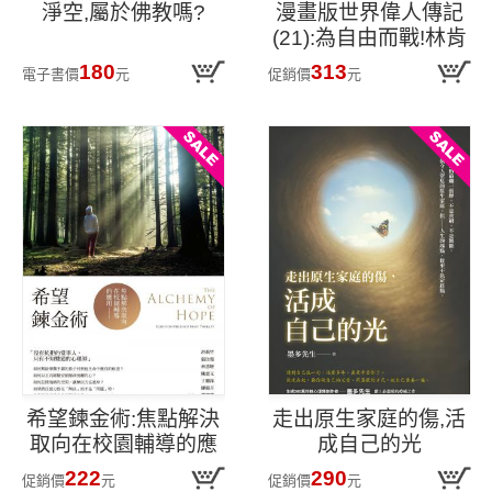
淨空,屬於佛教嗎?
漫畫版世界偉人傳記
(21):為自由而戰!林肯
【終結奴隸制度,奠定
180
313
電子書價
元
促銷價
元
民主與人權基石】(專
家監修•難字注音版)
希望鍊金術:焦點解決
走出原生家庭的傷,活
取向在校園輔導的應
成自己的光
用
222
290
促銷價
元
促銷價
元