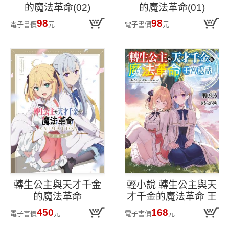
的魔法革命(02)
的魔法革命(01)
98
98
電子書價
元
電子書價
元
轉生公主與天才千金
輕小說 轉生公主與天
的魔法革命
才千金的魔法革命 王
ANIMATION 官方設
宮秘話(全)
450
168
電子書價
元
電子書價
元
定集