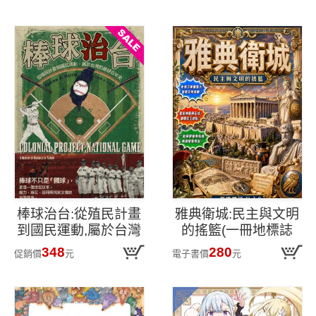
棒球治台:從殖民計畫
雅典衛城:民主與文明
到國民運動,屬於台灣
的搖籃(一冊地標誌
的棒球百年史
Vol.8)
348
280
促銷價
元
電子書價
元