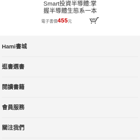
Smart投資半導體:掌
握半導體生態系一本
通,材料、設計、設備
455
電子書價
元
股完美分析!
Hami書城
逛書選書
閱讀書籍
會員服務
關注我們