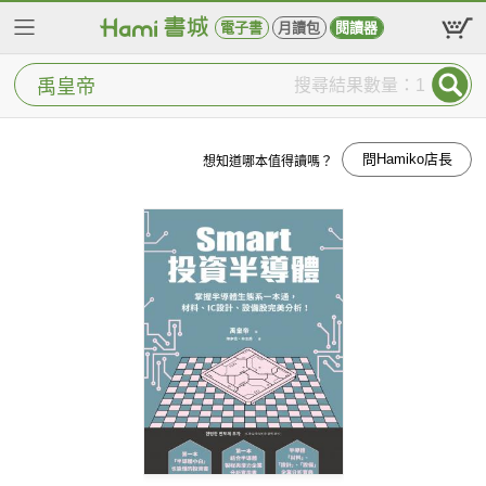
電子書
月讀包
閱讀器
搜尋結果數量：1
問Hamiko店長
想知道哪本值得讀嗎？