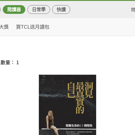
閱讀器
日常學
快讀
大獎
買TCL送月讀包
數量： 1