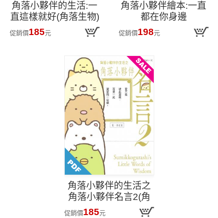
角落小夥伴的生活:一
角落小夥伴繪本:一直
直這樣就好(角落生物)
都在你身邊
185
198
促銷價
元
促銷價
元
角落小夥伴的生活之
角落小夥伴名言2(角
落生物)
185
促銷價
元