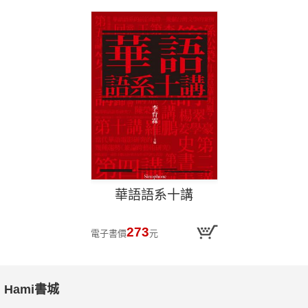
華語語系十講
273
電子書價
元
Hami書城