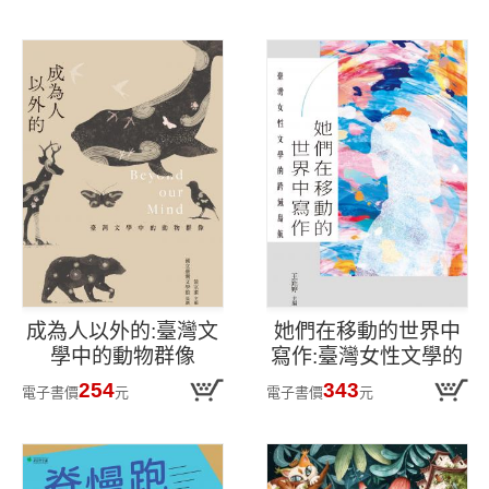
→抗發炎、穩定自律
神經、改善慢性病
成為人以外的:臺灣文
她們在移動的世界中
學中的動物群像
寫作:臺灣女性文學的
跨域島航
254
343
電子書價
元
電子書價
元