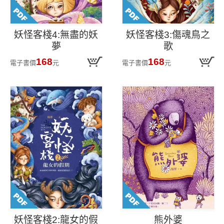
妖怪客棧4:無盡的妖
妖怪客棧3:傷魂鳥之
夢
歌
168
168
電子書價
元
電子書價
元
妖怪客棧2:龍女的假
熊外婆