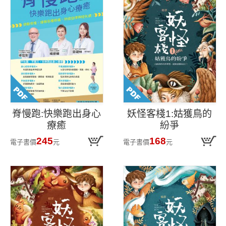
脊慢跑:快樂跑出身心
妖怪客棧1:姑獲鳥的
療癒
紛爭
245
168
電子書價
元
電子書價
元