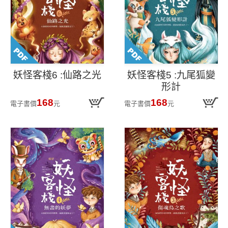
妖怪客棧6 :仙路之光
妖怪客棧5 :九尾狐變
形計
168
168
電子書價
元
電子書價
元