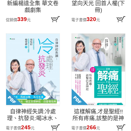
新編楊逵全集 華文卷
望向天光 回首人權(下
戲劇集
冊)
339
320
促銷價
元
電子書價
元
自律神經失調:冷處
這樣解痛,才是聖經!!
理、抗發炎:喝冰水、
所有疼痛,該整的是神
局部冰敷、洗冷水澡
經
245
266
電子書價
元
電子書價
元