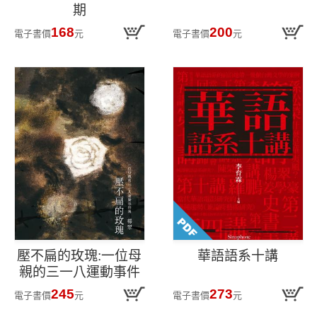
期
168
200
電子書價
元
電子書價
元
壓不扁的玫瑰:一位母
華語語系十講
親的三一八運動事件
簿
245
273
電子書價
元
電子書價
元