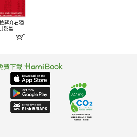
體檢蔣介石獨
其影響