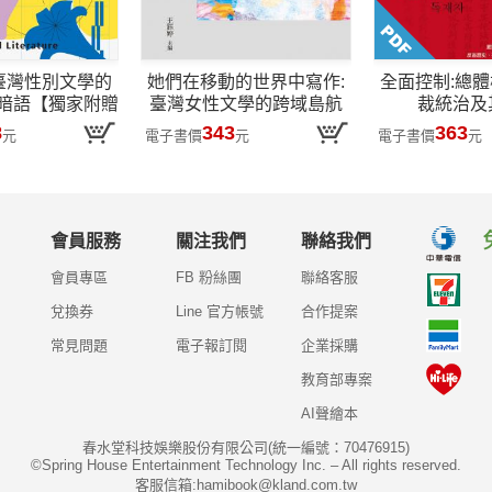
臺灣性別文學的
她們在移動的世界中寫作:
全面控制:總
暗語【獨家附贈
臺灣女性文學的跨域島航
裁統治及
—臺灣性別文學
8
343
363
元
電子書價
元
電子書價
元
線上導覽別冊】
會員服務
關注我們
聯絡我們
會員專區
FB 粉絲團
聯絡客服
兌換券
Line 官方帳號
合作提案
常見問題
電子報訂閱
企業採購
教育部專案
AI聲繪本
春水堂科技娛樂股份有限公司(統一編號：70476915)
©Spring House Entertainment Technology Inc. – All rights reserved.
客服信箱:hamibook@kland.com.tw