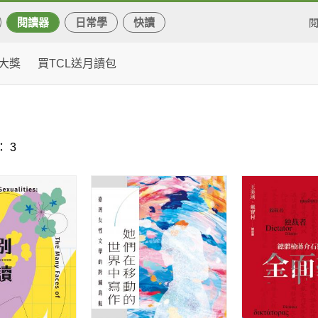
閱讀器
日常學
快讀
大獎
買TCL送月讀包
 3