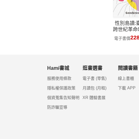
性別島讀:
跨世紀革命
「可讀·性
22
電子書價
變裝特展」
Hami書城
逛書選書
閱讀書籍
服務使用條款
電子書 (零售)
線上書櫃
隱私權保護政策
月讀包 (月租)
下載 APP
個資蒐集告知聲明
XR 體驗書展
防詐騙宣導