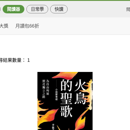
閱讀器
日常學
快讀
大獎
月讀包66折
尋結果數量： 1