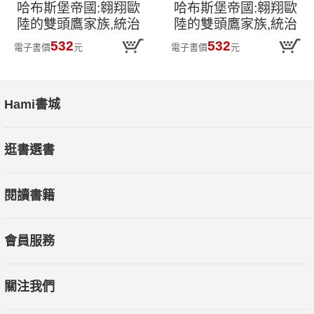
哈布斯堡帝國:翱翔歐
哈布斯堡帝國:翱翔歐
陸的雙頭鷹家族,統治
陸的雙頭鷹家族,統治
中歐四百年的多民族
中歐四百年的多民族
532
532
電子書價
元
電子書價
元
混融帝國【2025年新
混融帝國
版回歸】
Hami書城
逛書選書
閱讀書籍
會員服務
關注我們