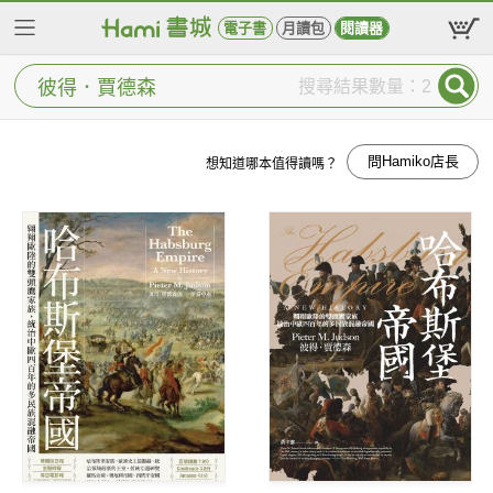
電子書
月讀包
閱讀器
搜尋結果數量：2
問Hamiko店長
想知道哪本值得讀嗎？