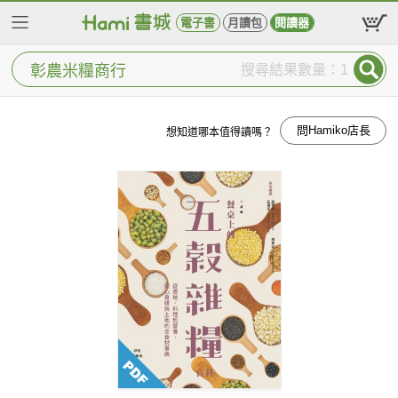
電子書
月讀包
閱讀器
搜尋結果數量：1
問Hamiko店長
想知道哪本值得讀嗎？