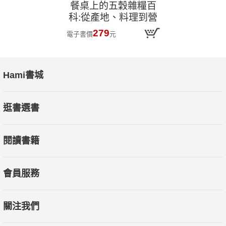
餐桌上的五穀雜糧百
科:從產地、料理到營
養,關心身體與土地的
279
電子書價
元
全食材事典
Hami書城
逛書選書
閱讀書籍
會員服務
關注我們