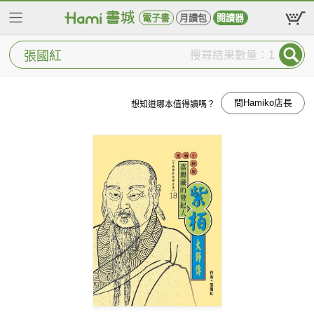
電子書
月讀包
閱讀器
搜尋結果數量：1
問Hamiko店長
想知道哪本值得讀嗎？