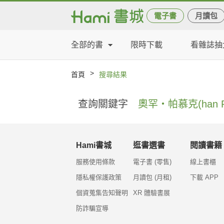
電子書
月讀包
全部的書
限時下載
看雜誌抽
>
首頁
搜尋結果
查詢關鍵字
奧罕‧帕慕克(han P
Hami書城
逛書選書
閱讀書籍
服務使用條款
電子書 (零售)
線上書櫃
隱私權保護政策
月讀包 (月租)
下載 APP
個資蒐集告知聲明
XR 體驗書展
防詐騙宣導