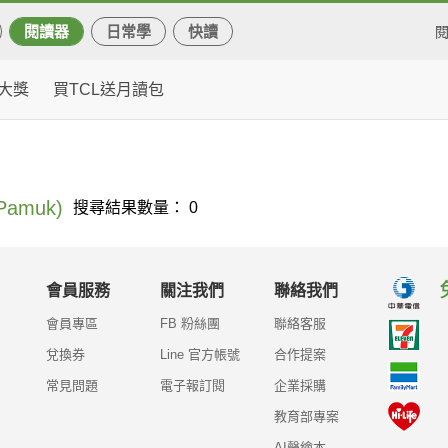
閱讀器
日常學
快讀
大獎
買TCL送月讀包
amuk)
搜尋結果數量： 0
會員服務
關注我們
聯絡我們
會員專區
FB 粉絲團
聯絡客服
兌換券
Line 官方帳號
合作提案
常見問題
電子報訂閱
企業採購
教育部專案
AI聲繪本