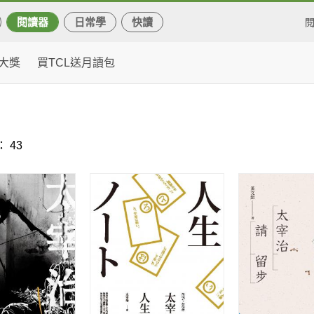
閱讀器
日常學
快讀
大獎
買TCL送月讀包
 43