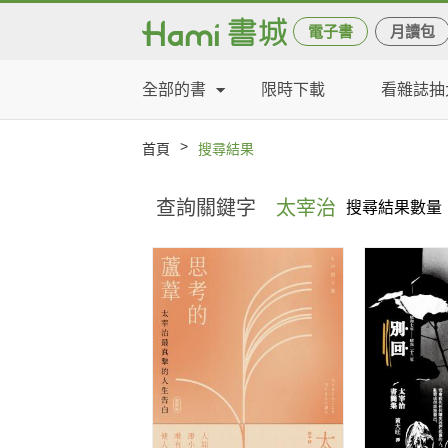
電子書
月讀包
全部的書
限時下載
看雜誌抽
>
首頁
搜尋結果
查詢關鍵字
太宰治
搜尋結果數量：