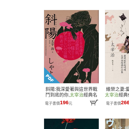
輯及<維榮之妻>(二版)
斜陽:我深愛著與這世界戰
維榮之妻:
鬥到底的你,
太宰治
經典名
太宰治
經典
作選
196
26
電子書價
元
電子書價