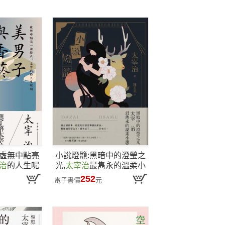
:虛無中點亮
小說燈籠:黑暗中的澄瑩之
治
的人生呢
光,
太宰治
最雋永的溫柔小
珍藏版】
說集【典藏紀念版】
252
電子書價
元