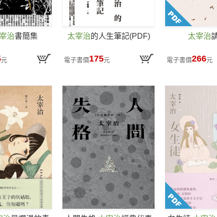
宰治
書簡集
太宰治
的人生筆記(PDF)
太宰治
5
175
266
元
電子書價
元
電子書價
元