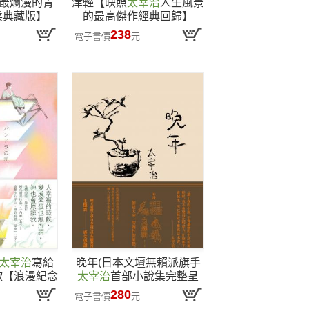
最爛漫的青
津輕【映照
太宰治
人生風景
柔典藏版】
的最高傑作經典回歸】
238
電子書價
元
太宰治
寫給
晚年(日本文壇無賴派旗手
歌【浪漫紀念
太宰治
首部小說集完整呈
】
現)
280
電子書價
元