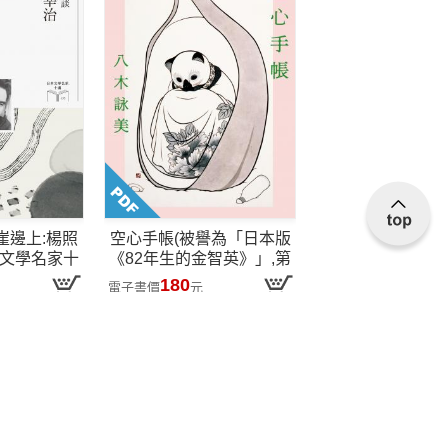
崖邊上:楊照
空心手帳(被譽為「日本版
本文學名家十
《82年生的金智英》」,第
)
三十六屆
太宰治
獎得主)
180
電子書價
元