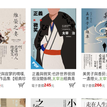
愛與寂寥的喟嘆,
正義與微笑:也許世界很煩
美男子與香菸
作品集【經典珍
但沒關係啊,
太宰治
經典青
一盞燈火,
太宰
藏版】
春小說
喃【經典
6
245
266
元
電子書價
元
電子書價
元