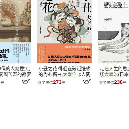
悲傷的人總愛笑,
小丑之花:徘徊在破滅邊緣
走在人生的懸
愛與苦澀的寂寥
的內心獨白,
太宰治
《人間
談
太宰治
(日
浪漫典藏版】
失格》創作原點【經典珍藏
講5
3
273
238
元
電子書價
元
電子書價
元
版】