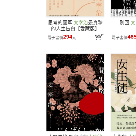
思考的蘆葦:
太宰治
最真摯
別回:
太
的人生告白【愛藏版】
294
46
電子書價
元
電子書價