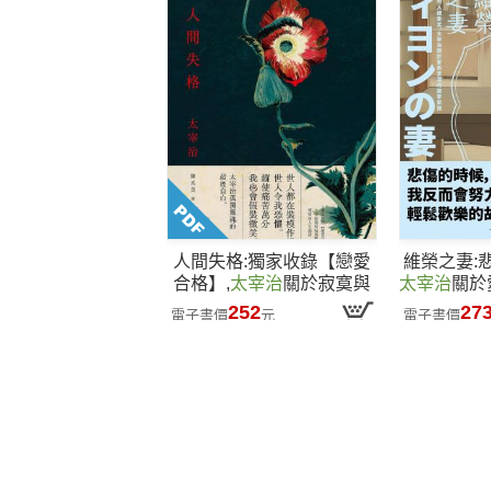
人間失格:獨家收錄【戀愛
維榮之妻:
合格】,
太宰治
關於寂寞與
太宰治
關於
愛情的人生戀語【典藏版】
絮語【
252
27
電子書價
元
電子書價