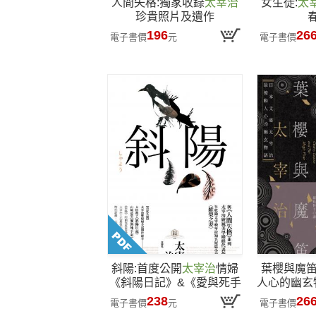
人間失格:獨家收錄
太宰治
女生徒:
太
珍貴照片及遺作
〈Goodbye〉新譯版【太
196
26
電子書價
元
電子書價
宰治生誕紀念典藏版】
斜陽:首度公開
太宰治
情婦
葉櫻與魔笛
《斜陽日記》&《愛與死手
人心的幽玄
記》創作祕辛、獨家收錄太
238
26
電子書價
元
電子書價
宰治老家【斜陽館】彩頁特