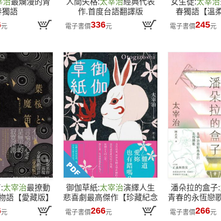
宰治
最爛漫的青
人間失格:
太宰治
經典代表
女生徒:
太宰治
春獨語
作.首度台語翻譯版
春獨語【溫
6
336
245
元
電子書價
元
電子書價
元
:
太宰治
最撩動
御伽草紙:
太宰治
演繹人生
潘朵拉的盒子:
物語【愛藏版】
悲喜劇最高傑作【珍藏紀念
青春的永恆戀
版】
版
6
266
266
元
電子書價
元
電子書價
元