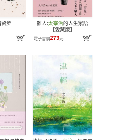
請留步
離人:
太宰治
的人生絮語
【愛藏版】
273
電子書價
元