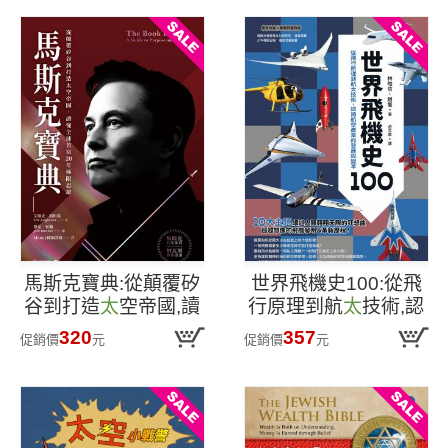
馬斯克寶典:從顛覆矽
世界飛機史100:從飛
谷到打造
太
空帝國,讀
行原理到航
太
技術,認
懂全球首富20年極限
識航空產業的發展與
320
357
促銷價
元
促銷價
元
思維
變革