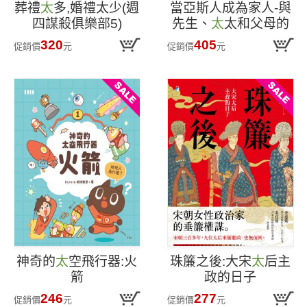
葬禮
太
多,婚禮太少(週
當亞斯人成為家人-與
四謀殺俱樂部5)
先生、
太
太和父母的
亞斯相處指南
320
405
促銷價
元
促銷價
元
神奇的
太
空飛行器:火
珠簾之後:大宋
太
后主
箭
政的日子
246
277
促銷價
元
促銷價
元