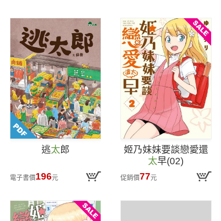
逃
太
郎
姬乃妹妹要談戀愛還
太
早(02)
196
77
電子書價
元
促銷價
元