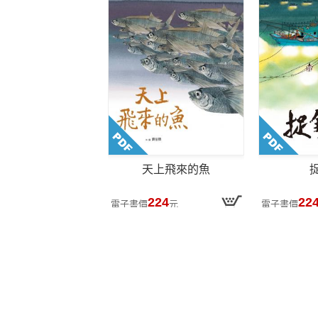
天上飛來的魚
224
22
電子書價
元
電子書價
Hami書城
逛書選書
閱讀書籍
服務使用條款
電子書 (零售)
線上書櫃
隱私權保護政策
月讀包 (月租)
下載 APP