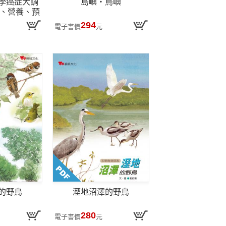
學癌症大調
島嶼・鳥嶼
療、營養、預
促使腫瘤凋亡
294
電子書價
元
發!
的野鳥
溼地沼澤的野鳥
280
電子書價
元