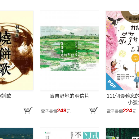
燒餅歌
寄自野地的明信片
111個最難忘
小獵
248
224
電子書價
元
電子書價
元