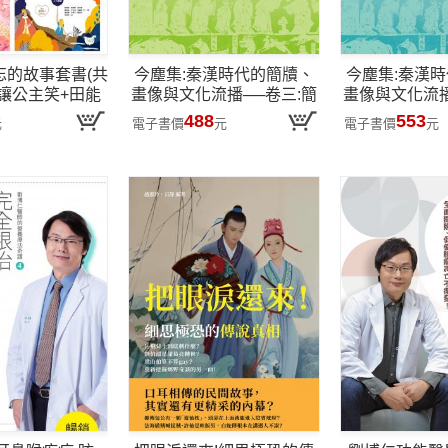
忘的故事套書(共
今塵集:秦漢時代的簡牘、
今塵集:秦漢
能讓公主笑+田能
畫像與文化流播──卷三:簡
畫像與文化流播
+小獵犬+十二
牘、畫像與傳世文獻互證
至晉代的
488
553
元
電子書價
元
電子書價
元
扇窗