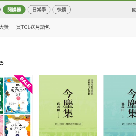
閱讀器
日常學
快讀
大獎
買TCL送月讀包
5