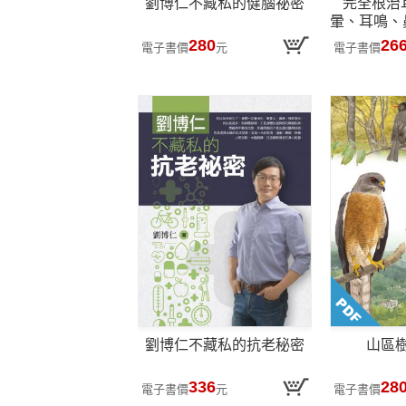
劉博仁不藏私的健腦祕密
完全根治
暈、耳鳴、
打鼾【暢銷
280
26
電子書價
元
電子書價
醫師的營
劉博仁不藏私的抗老秘密
山區
336
28
電子書價
元
電子書價