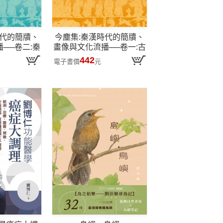
時代的簡牘、
今塵集:秦漢時代的簡牘、
──卷二:秦
畫像與文化流播──卷一:古
簡牘文書
代文化的上下及中外流播
442
電子書價
元