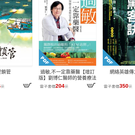
捉鎖管
過敏,不一定靠藥醫【增訂
網絡英雄傳
版】劉博仁醫師的營養療法
奇蹟之3
4
204
350
元
電子書價
元
電子書價
元
會員服務
關注我們
聯絡我們
會員專區
FB 粉絲團
聯絡客服
兌換券
Line 官方帳號
合作提案