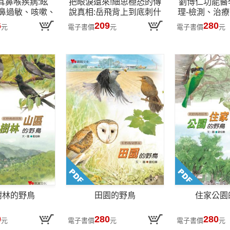
耳鼻喉疾病:眩
把眼淚還來!細思極恐的傳
劉博仁功能醫
鼻過敏、咳嗽、
說真相:岳飛背上到底刺什
理-檢測、治
新裝版】劉博仁
麼?劉伯溫是諸葛亮轉世?
後,全面關照,
6
209
280
元
電子書價
元
電子書價
元
養療法奇蹟4
梁山伯算不算gay?重新挖
不復
掘鄉野奇談的另一面!
樹林的野鳥
田園的野鳥
住家公園
0
280
280
元
電子書價
元
電子書價
元