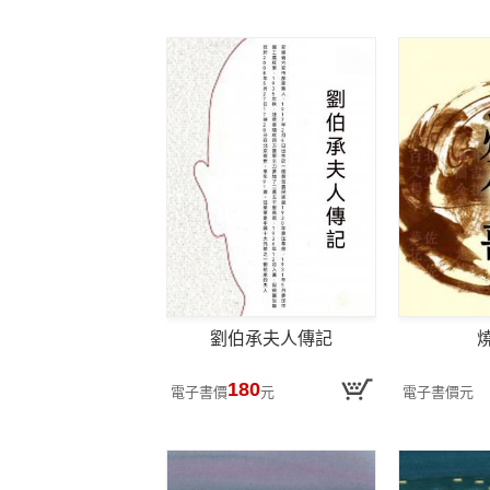
劉伯承夫人傳記
180
電子書價
元
電子書價
元