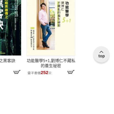
之黑客訣
功能醫學5+1,劉博仁不藏私
的養生祕密
252
電子書價
元