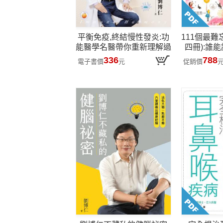
平衡免疫,終結慢性發炎:功
111個最難
能醫學名醫帶你重新理解過
四冊):誰
敏、自體免疫與慢性發炎,
久與大蛇精
336
788
電子書價
元
促銷價
校準健康防護力