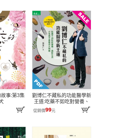
的故事:第3集
劉博仁不藏私的功能醫學新
犬
王道:吃藥不如吃對營養、
過對生活 小毛病不會變成
99
促銷價
元
大問題