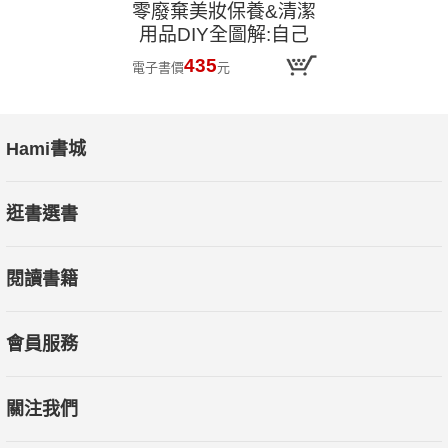
零廢棄美妝保養&清潔
用品DIY全圖解:自己
做無害素材日用品,從
435
電子書價
元
個人保養到居家清
潔,39款好用單品教你
開始實踐地球永續健
Hami書城
康生活!
逛書選書
閱讀書籍
會員服務
關注我們