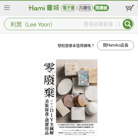
電子書
月讀包
閱讀器
搜尋結果數量：1
問Hamiko店長
想知道哪本值得讀嗎？