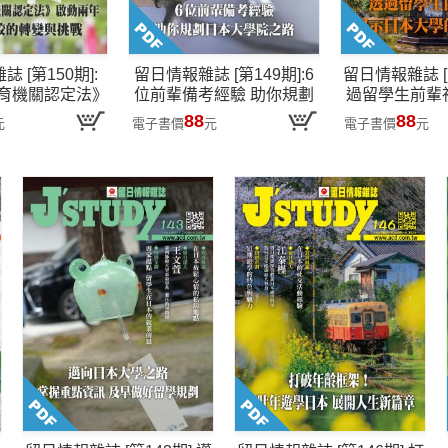
 [第150期]:
留日情報雜誌 [第149期]:6
留日情報雜誌 [第
育機關認定法》
位前輩備考經驗 助你規劃
過留學生前輩
日本語學校的轉
日本大學院之路
本大學的
88
88
元
電子書價
元
電子書價
元
與挑戰