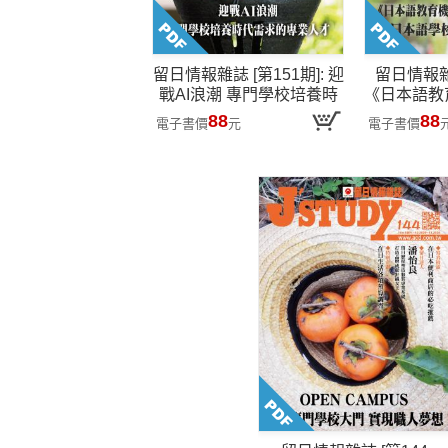
留日情報雜誌 [第151期]: 迎
留日情報雜誌
戰AI浪潮 專門學校培養時
《日本語教
代需求的專業人才
啟動兩年 
88
88
電子書價
元
電子書價
變