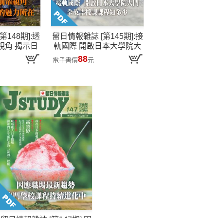
148期]:透
留日情報雜誌 [第145期]:接
視角 揭示日
軌國際 開啟日本大學院大
魅力所在
門 全英語授課課程知多少
88
電子書價
元