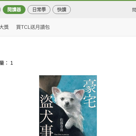
閱讀器
日常學
快讀
大獎
買TCL送月讀包
量： 1