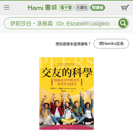
電子書
月讀包
閱讀器
搜尋結果數量：1
問Hamiko店長
想知道哪本值得讀嗎？