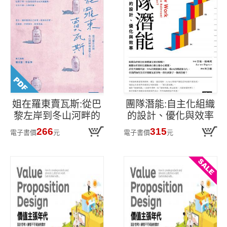
姐在羅東賣瓦斯:從巴
團隊潛能:自主化組織
黎左岸到冬山河畔的
的設計、優化與效率
底層人生
266
315
電子書價
元
電子書價
元