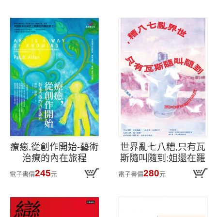
道德辨別,心理學大師
思考存在、死亡與人
亞倫
‧克萊恩談行為
生的意義!
與思維
療癒,從創作開始-藝術
世界亂七八糟,只有瓦
治療的內在旅程
斯隨叫隨到:姐還在羅
東賣瓦斯
245
280
電子書價
元
電子書價
元