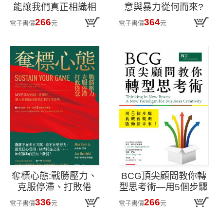
能讓我們真正相識相
意與暴力從何而來?
遇
266
364
電子書價
元
電子書價
元
奪標心態:戰勝壓力、
BCG頂尖顧問教你轉
克服停滯、打敗倦
型思考術—用5個步驟
怠,MVP球星柯瑞、杜
挑戰舊規則、啟動新
336
266
電子書價
元
電子書價
元
蘭特個人教練的高績
未來!