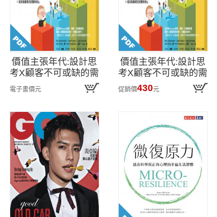
價值主張年代:設計思
價值主張年代:設計思
考X顧客不可或缺的需
考X顧客不可或缺的需
求(試讀本)
求=成功商業模式的獲
430
電子書價
元
促銷價
元
利核心