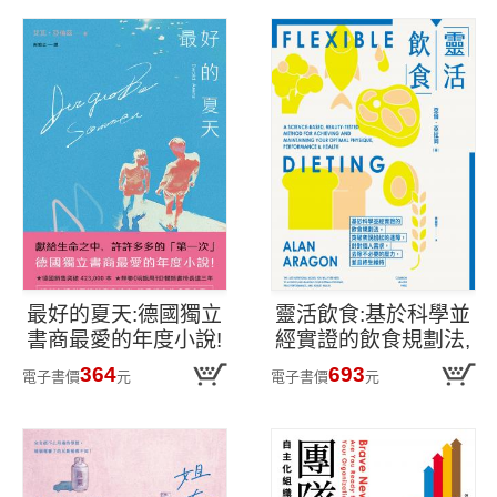
效自我管理策略;生涯
最多勝中職總教練洪
一中盛情推薦
最好的夏天:德國獨立
靈活飲食:基於科學並
書商最愛的年度小說!
經實證的飲食規劃法,
突破眾說紛紜的迷障,
364
693
電子書價
元
電子書價
元
針對個人需求,去除不
必要的壓力,並且終生
維持