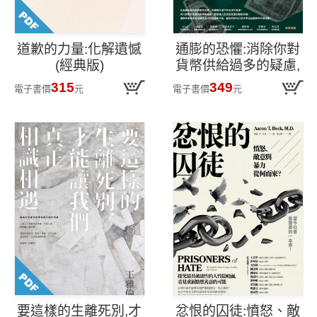
道歉的力量:化解遺憾
通膨的恐懼:消除你對
(經典版)
貨幣供給過多的疑慮,
從聯準會政策看收
315
349
電子書價
元
電子書價
元
入、失業率、惡性通
膨問題的解答
要這樣的生離死別,才
忿恨的囚徒:憤怒、敵