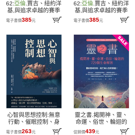
62:
亞倫
.賈吉、紐約洋
62:
亞倫
.賈吉、紐約洋
基,與追求卓越的賽季
基,與追求卓越的賽季
(2024美國聯盟年度
385
385
電子書價
元
電子書價
元
MVP燙金進化版)
心智與思想控制:無意
靈之書.揭開神、靈、
行動、催眠控制、身
命運、俗世、輪迴的
體態度、焦慮習慣、
729個生命解答:重新
263
439
電子書價
元
促銷價
元