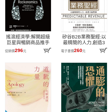
搖滾經濟學:解開超級
矽谷B2B業務聖經:以
巨星與暢銷商品推手
最精簡的人力,創造3
的7大祕訣,既酷又殘
倍業績
296
260
促銷價
元
電子書價
元
酷的全新成功法則讓
你成為最厲害的1%